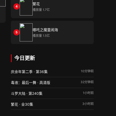
繁花
4
播放量 1.7亿
哪吒之魔童闹海
5
播放量 1.5亿
今日更新
10分钟前
庆余年第二季 · 第36集
32分钟前
毒液：最后一舞 · 高清版
1小时前
斗罗大陆 · 第240集
3小时前
繁花 · 全30集