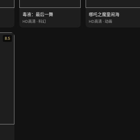
毒液：最后一舞
哪吒之魔童闹海
HD高清 · 科幻
HD高清 · 动画
8.5