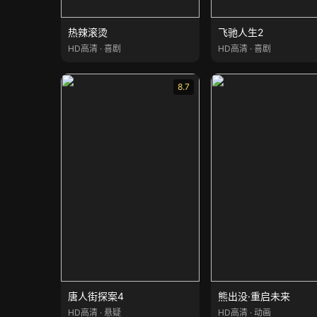
热辣滚烫
飞驰人生2
HD高清 · 喜剧
HD高清 · 喜剧
8.7
唐人街探案4
熊出没·重启未来
HD高清 · 悬疑
HD高清 · 动画