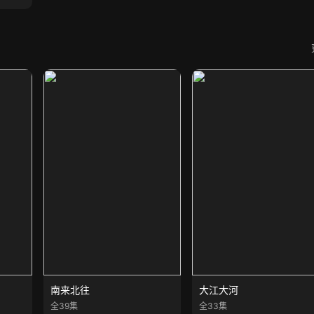
南来北往
大江大河
全39集
全33集